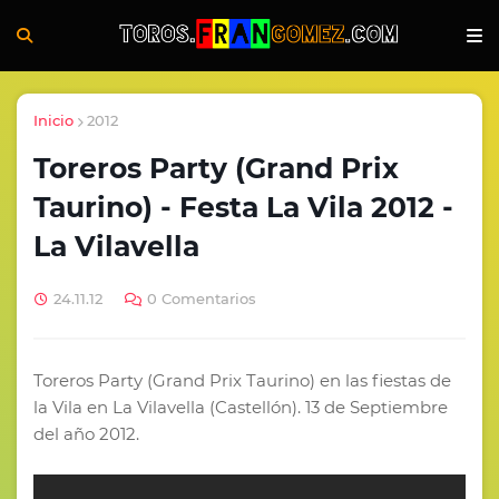
Inicio
2012
Toreros Party (Grand Prix
Taurino) - Festa La Vila 2012 -
La Vilavella
24.11.12
0 Comentarios
Toreros Party (Grand Prix Taurino) en las fiestas de
la Vila en La Vilavella (Castellón). 13 de Septiembre
del año 2012.