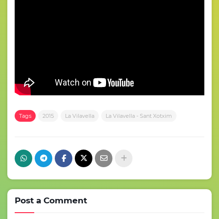
Tags
2015
La Vilavella
La Vilavella - Sant Xotxim
Post a Comment