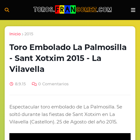
Inicio
2015
Toro Embolado La Palmosilla
- Sant Xotxim 2015 - La
Vilavella
8.9.15
0 Comentarios
Espectacular toro embolado de La Palmosilla. Se
soltó durante las fiestas de Sant Xotxim en La
Vilavella (Castellon). 25 de Agosto del año 2015.