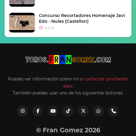
Concurso Recortadores Homenaje Javi
Edo - Nules (Castellon)
14.4.20
Puedes ver información sobre mí o
contactar pinchando
aquí
.
También puedes usar uno de los siguientes botones.
© Fran Gomez 2026