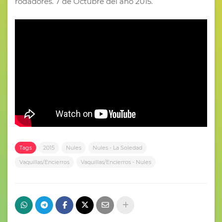
rodadores. 7 de Octubre del año 2015.
Tags
2015
Nules
Nules - La Soledad
Vaquillas/Encierros
Vaquillas/Encierros - Nules