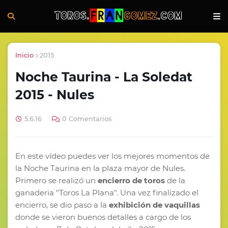
Inicio
2015
Noche Taurina - La Soledat
2015 - Nules
5.6.16
0 Comentarios
En este vídeo puedes ver los mejores momentos de
la Noche Taurina en la plaza mayor de Nules.
Primero se realizó un
encierro de toros
de la
ganaderia "Toros La Plana". Una vez finalizado el
encierro, se dio paso a la
exhibición de vaquillas
donde se vieron buenos detalles a cargo de los