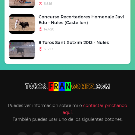
6.5.16
Concurso Recortadores Homenaje Javi
Edo - Nules (Castellon)
14.4.20
8 Toros Sant Xotxim 2013 - Nules
6.12.13
Puedes ver información sobre mí o
contactar pinchando
aquí
.
También puedes usar uno de los siguientes botones.